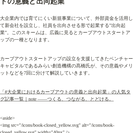
トの意義と出向起業
大企業内では育てにくい新規事業について、外部資金を活用し
て新会社を設立し、社員を出向させる形で起業する”出向起
業”。このスキームは、広義に見るとカーブアウトスタートア
ップの一種となります。
カーブアウトスタートアップの設立を支援してきたベンチャー
キャピタルであるみらい創造機構の髙橋氏が、その意義やメリ
ットなどを7回に分けて解説していきます。
「#大企業におけるカーブアウトの意義と出向起業」の人気タ
グ記事一覧｜note ――つくる、つながる、とどける。
<aside>

<img src="/icons/book-closed_yellow.svg" alt="/icons/book-
closed_yellow.svg" width="40px" />