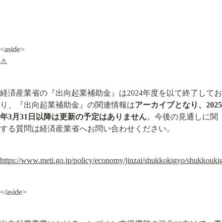
<aside>

⚠️
経済産業省の『出向起業補助金』は2024年度を以て終了してお
り、『出向起業補助金』の関連情報は
アーカイブとなり、2025
年3月31日以降は更新の予定はありません
。今後の見通しに関
する質問は経済産業省へお問い合わせください。
https://www.meti.go.jp/policy/economy/jinzai/shukkokigyo/shukkouki
</aside>