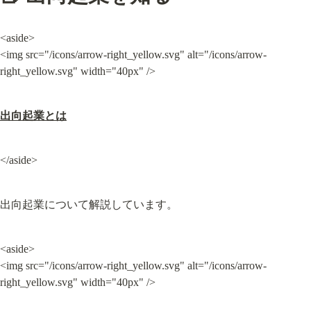
<aside>

<img src="/icons/arrow-right_yellow.svg" alt="/icons/arrow-
right_yellow.svg" width="40px" />
出向起業とは
</aside>
出向起業について解説しています。
<aside>

<img src="/icons/arrow-right_yellow.svg" alt="/icons/arrow-
right_yellow.svg" width="40px" />